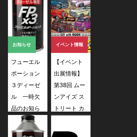
グ』に出展
します！
2026/08/08
お知らせ
イベント情報
フューエル
【イベント
ポーション
出展情報】
３ディーゼ
第38回 ムー
ル 一時欠
ンアイズ ス
品のお知ら
トリート カ
せ
ー ナショナ
ルズ に出展