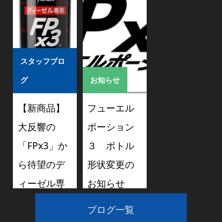
2026/05/19
しま
す！！！
2026/05/01
スタッフブロ
グ
お知らせ
【新商品】
フューエル
大反響の
ポーション
「FPx3」か
３ ボトル
ら待望のデ
形状変更の
ィーゼル専
お知らせ
用モデルが
ブログ一覧
2026/03/08
ついに誕