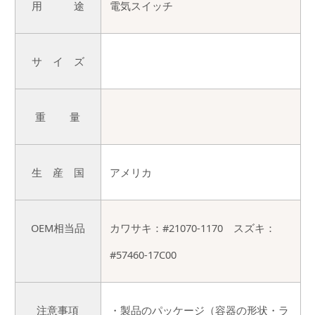
用 途
電気スイッチ
サ イ ズ
重 量
生 産 国
アメリカ
OEM相当品
カワサキ：#21070-1170 スズキ：
#57460-17C00
注意事項
・製品のパッケージ（容器の形状・ラ