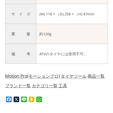
サ イ ズ
(W) 118 × （D) 258 × （H) 47mm
重 量
約120g
備 考
ATVのタイヤには使用不可。
Motion Pro(モーションプロ)
タイヤツール
商品一覧
ブランド一覧
カテゴリ一覧
工具
Facebook
X
Line
Kakao
WhatsApp