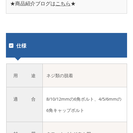
★商品紹介ブログは
こちら
★
仕様
用 途
ネジ類の脱着
適 合
8/10/12mmの6角ボルト、4/5/6mmの
6角キャップボルト