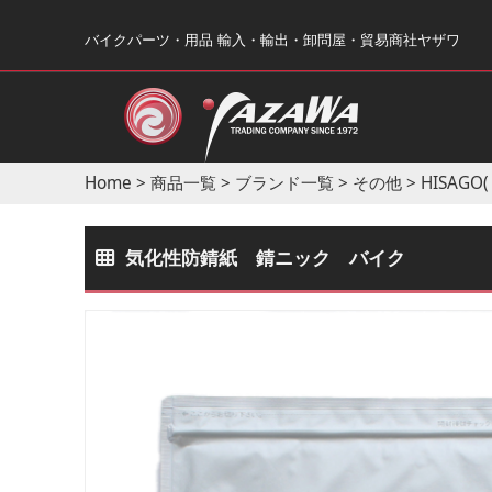
バイクパーツ・用品 輸入・輸出・卸問屋・貿易商社ヤザワ
Home
>
商品一覧
>
ブランド一覧
>
その他
>
HISAGO
気化性防錆紙 錆ニック バイク