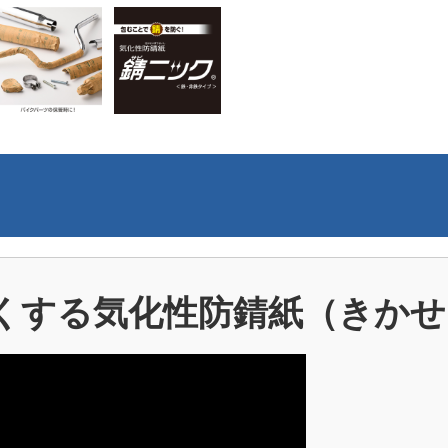
くする気化性防錆紙（きか