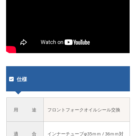
仕様
用 途
フロントフォークオイルシール交換
適 合
インナーチューブφ35ｍｍ / 36ｍｍ対