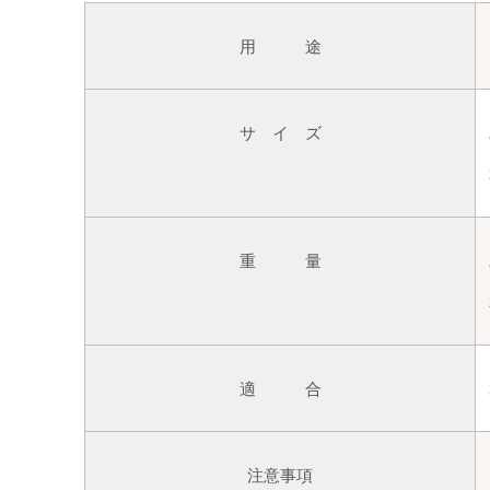
用 途
サ イ ズ
重 量
適 合
注意事項