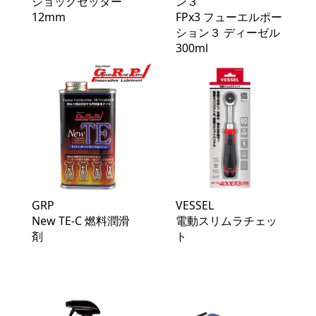
ショックセッター
ン３
12mm
FPx3 フューエルポー
ション３ ディーゼル
300ml
GRP
VESSEL
New TE-C 燃料潤滑
電動スリムラチェッ
剤
ト