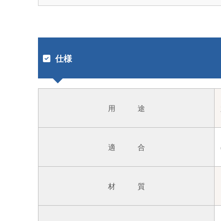
仕様
用 途
適 合
材 質