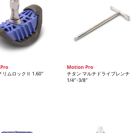
 Pro
Motion Pro
c™️ リムロックⅡ 1.60″
チタン マルチドライブレンチ
1/4″･3/8″