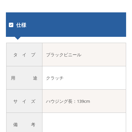
仕様
タ イ プ
ブラックビニール
用 途
クラッチ
サ イ ズ
ハウジング長：139cm
備 考