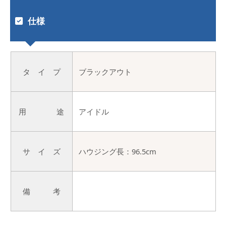
仕様
タ イ プ
ブラックアウト
用 途
アイドル
サ イ ズ
ハウジング長：96.5cm
備 考