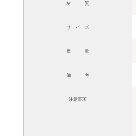
材 質
サ イ ズ
重 量
備 考
注意事項