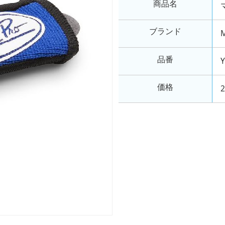
商品名
ブランド
M
品番
価格
2