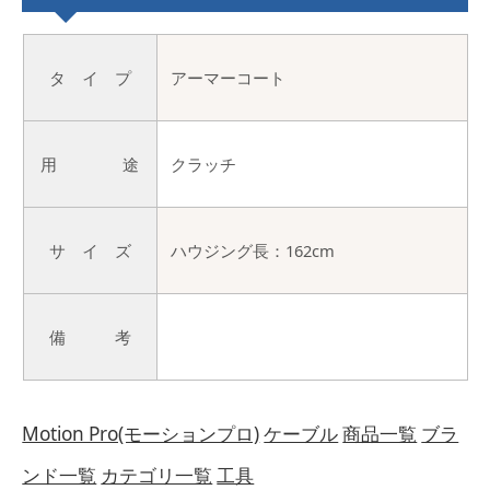
タ イ プ
アーマーコート
用 途
クラッチ
サ イ ズ
ハウジング長：162cm
備 考
Motion Pro(モーションプロ)
ケーブル
商品一覧
ブラ
ンド一覧
カテゴリ一覧
工具