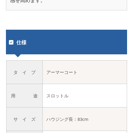
感を高めます。
仕様
タ イ プ
アーマーコート
用 途
スロットル
サ イ ズ
ハウジング長：83cm