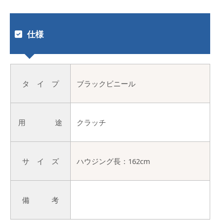
仕様
タ イ プ
ブラックビニール
用 途
クラッチ
サ イ ズ
ハウジング長：162cm
備 考