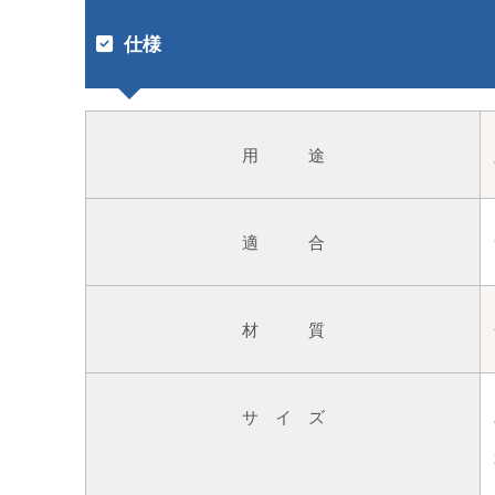
仕様
用 途
適 合
材 質
サ イ ズ