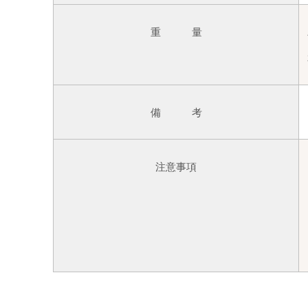
重 量
備 考
注意事項