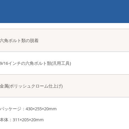
六角ボルト類の脱着
9/16インチの六角ボルト類(汎用工具)
金属(ポリッシュクローム仕上げ)
パッケージ：430×255×20mm
本体：311×205×20mm