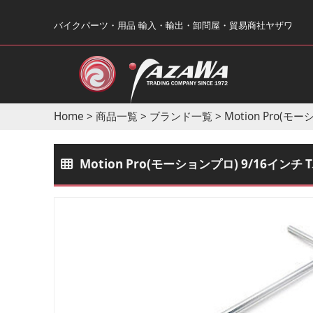
バイクパーツ・用品 輸入・輸出・卸問屋・貿易商社ヤザワ
Home
>
商品一覧
>
ブランド一覧
>
Motion Pro(モ
Motion Pro(モーションプロ) 9/16インチ 